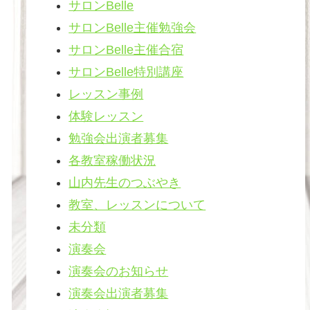
サロンBelle
サロンBelle主催勉強会
サロンBelle主催合宿
サロンBelle特別講座
レッスン事例
体験レッスン
勉強会出演者募集
各教室稼働状況
山内先生のつぶやき
教室、レッスンについて
未分類
演奏会
演奏会のお知らせ
演奏会出演者募集