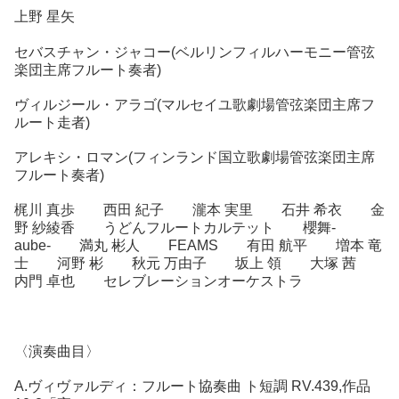
上野 星矢
セバスチャン・ジャコー(ベルリンフィルハーモニー管弦
楽団主席フルート奏者)
ヴィルジール・アラゴ(マルセイユ歌劇場管弦楽団主席フ
ルート走者)
アレキシ・ロマン(フィンランド国立歌劇場管弦楽団主席
フルート奏者)
梶川 真歩 西田 紀子 瀧本 実里 石井 希衣 金
野 紗綾香 うどんフルートカルテット 櫻舞-
aube- 満丸 彬人 FEAMS 有田 航平 増本 竜
士 河野 彬 秋元 万由子 坂上 領 大塚 茜
内門 卓也 セレブレーションオーケストラ
〈演奏曲目〉
A.ヴィヴァルディ：フルート協奏曲 ト短調 RV.439,作品