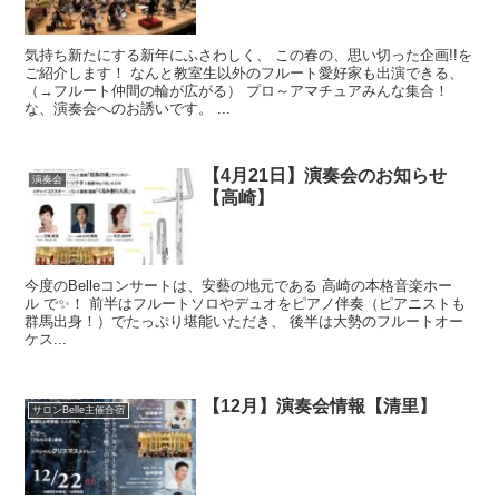
気持ち新たにする新年にふさわしく、 この春の、思い切った企画!!を
ご紹介します！ なんと教室生以外のフルート愛好家も出演できる、
（→フルート仲間の輪が広がる） プロ～アマチュアみんな集合！
な、演奏会へのお誘いです。 ...
【4月21日】演奏会のお知らせ
演奏会
【高崎】
今度のBelleコンサートは、安藝の地元である 高崎の本格音楽ホー
ル で✨！ 前半はフルートソロやデュオをピアノ伴奏（ピアニストも
群馬出身！）でたっぷり堪能いただき、 後半は大勢のフルートオー
ケス...
【12月】演奏会情報【清里】
サロンBelle主催合宿