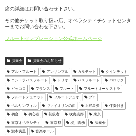
席の詳細はお問い合わせ下さい。
その他チケット取り扱い店、オペラシティチケットセンタ
ーまでお問い合わせ下さい。
フルートセレブレーション公式ホームページ
演奏会
演奏会のお知らせ
アルトフルート
アンサンブル
カルテット
クインテット
コントラバスフルート
トリオ
バスフルート
バロック
ピッコロ
フランス
フルート
フルートオーケストラ
フルートデュエット
フルートデュオ
プロ
ベルリンフィル
ヴァイオリンの曲
上野星矢
伴奏付き
初台
初心者
初級者
吹奏楽部
東京
東京オペラシティ
東京都
梶川真歩
演奏会
瀧本実里
音楽ホール